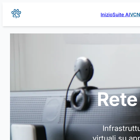
Inizio
Suite AI
VC
Rete 
Infrastrut
virtuali su a