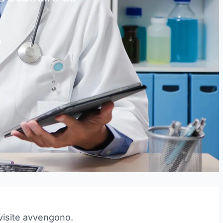
a
 visite avvengono.