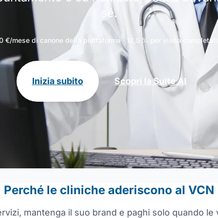
sé.
0 €/mese di canone della piattaforma · 12,5 % per visita completat
Inizia subito
Scopri la Suite AI
Perché le cliniche aderiscono al VCN
rvizi, mantenga il suo brand e paghi solo quando le