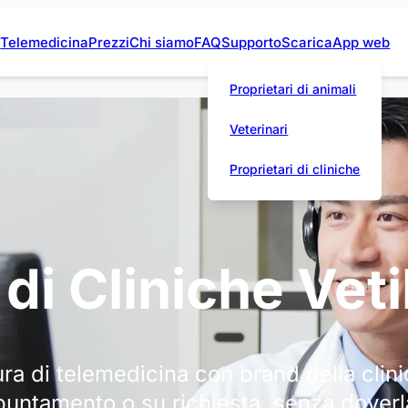
N
Telemedicina
Prezzi
Chi siamo
FAQ
Supporto
Scarica
App web
Proprietari di animali
Veterinari
Proprietari di cliniche
di Cliniche Veti
tura di telemedicina con brand della clini
ppuntamento o su richiesta, senza doverl