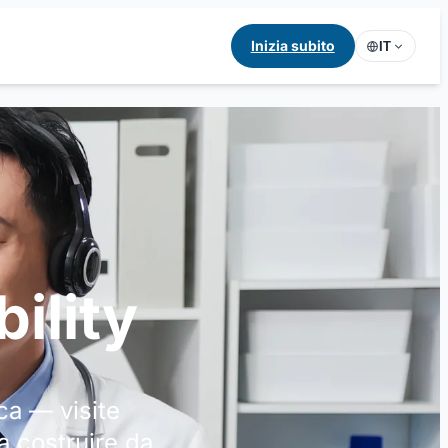
Inizia subito
IT
bility
ca — visite
a costruire da