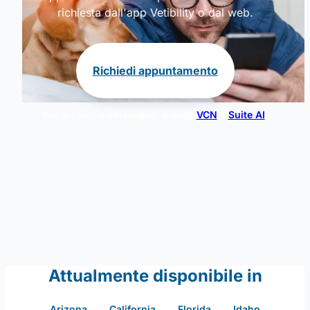
richiesta dall'app Vetibility o dal web.
Richiedi appuntamento
Per le cliniche veterinarie: si veda
VCN
e
Suite AI
.
Attualmente disponibile in
Arizona
California
Florida
Idaho