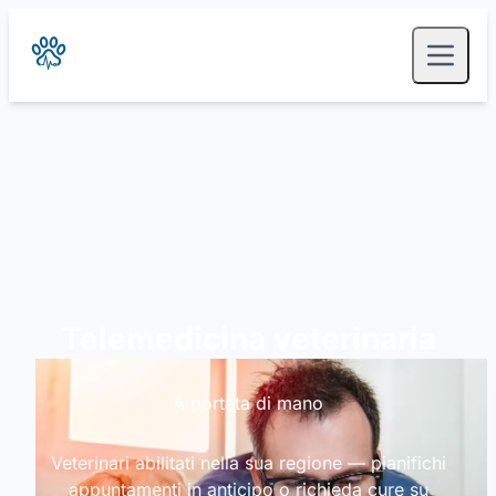
Telemedicina veterinaria
A portata di mano
Veterinari abilitati nella sua regione — pianifichi
appuntamenti in anticipo o richieda cure su