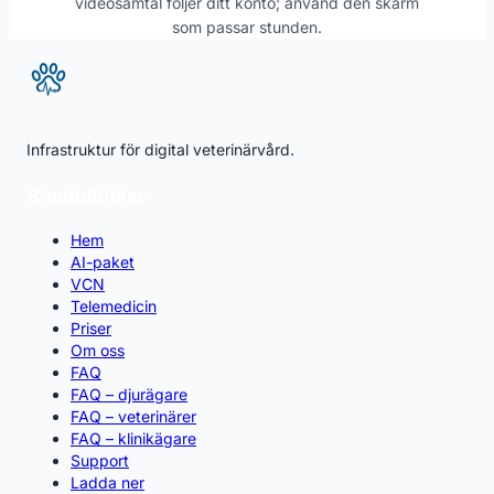
videosamtal följer ditt konto; använd den skärm
som passar stunden.
Infrastruktur för digital veterinärvård.
Snabblänkar
Hem
AI-paket
VCN
Telemedicin
Priser
Om oss
FAQ
FAQ – djurägare
FAQ – veterinärer
FAQ – klinikägare
Support
Ladda ner