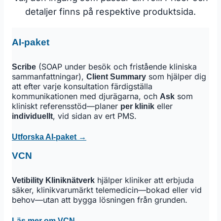
detaljer finns på respektive produktsida.
AI-paket
(SOAP under besök och fristående kliniska
Scribe
sammanfattningar),
som hjälper dig
Client Summary
att efter varje konsultation färdigställa
kommunikationen med djurägarna, och
som
Ask
kliniskt referensstöd—planer
eller
per klinik
, vid sidan av ert PMS.
individuellt
Utforska AI-paket →
VCN
hjälper kliniker att erbjuda
Vetibility Kliniknätverk
säker, klinikvarumärkt telemedicin—bokad eller vid
behov—utan att bygga lösningen från grunden.
Läs mer om VCN →