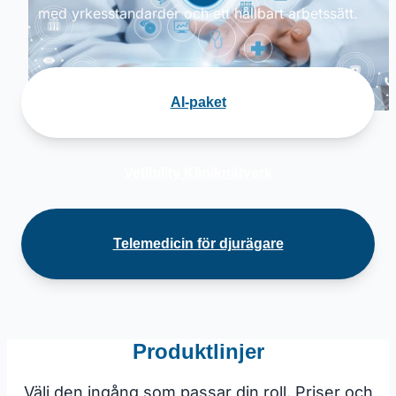
med yrkesstandarder och ett hållbart arbetssätt.
AI-paket
Vetibility Kliniknätverk
Telemedicin för djurägare
Produktlinjer
Välj den ingång som passar din roll. Priser och