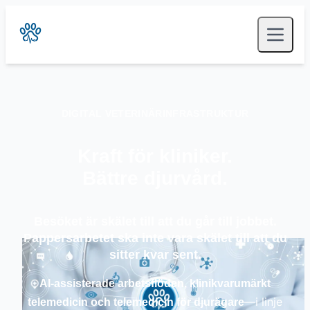
DIGITAL VETERINÄRINFRASTRUKTUR
Kraft för kliniker.
Bättre djurvård.
Besöket är skälet till att du går till jobbet.
Pappersarbetet ska inte vara skälet till att du
sitter kvar sent.
AI-assisterade arbetsflöden, klinikvarumärkt
—i linje
telemedicin och telemedicin för djurägare