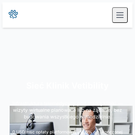
Sieć Klinik Vetibility
Infrastruktura telemedycyny pod marką kliniki —
wizyty wirtualne planowane lub na żądanie, bez
budowania wszystkiego samodzielnie.
0 USD/msc opłaty platformowej · 12,5% od ukończonej