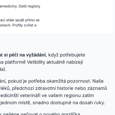
lemedicíny. Další regiony
aci stále spojit přímo se
nech. Profily zvířat a
, když potřebujete
t si péči na vyžádání
 platformě Vetibility aktuálně nabízejí
da).
ání, pokud je potřeba okamžitá pozornost. Naše
 léků, předchozí zdravotní historie nebo záznamů
medicínští veterináři ve vašem regionu zatím
na jednom místě, snadno dostupné na dosah ruky.
ak nejlépe pečovat o nového mazlíčka,