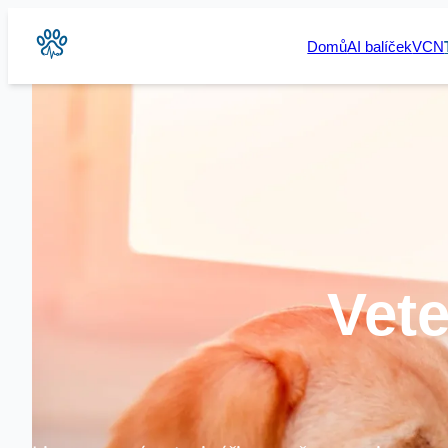
Domů
AI balíček
VCN
Vete