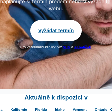
aplánujte si termín předem nebo si vyžádejte p
webu.
Vyžádat termín
Pro veterinární kliniky: viz
a
.
VCN
AI balíček
Aktuálně k dispozici v
na
Kalifornie
Florida
Idaho
Vermont
Ontario, 