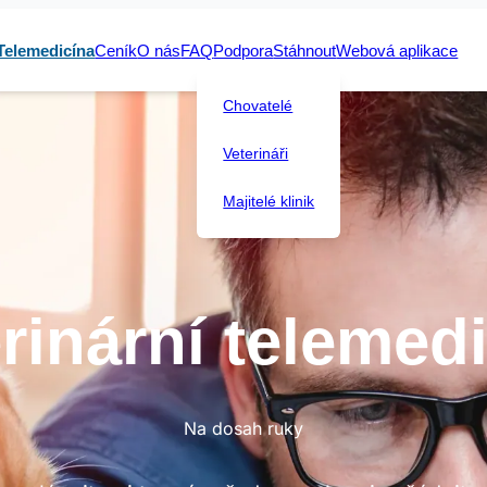
Telemedicína
Ceník
O nás
FAQ
Podpora
Stáhnout
Webová aplikace
Chovatelé
Veterináři
Majitelé klinik
rinární telemed
Na dosah ruky