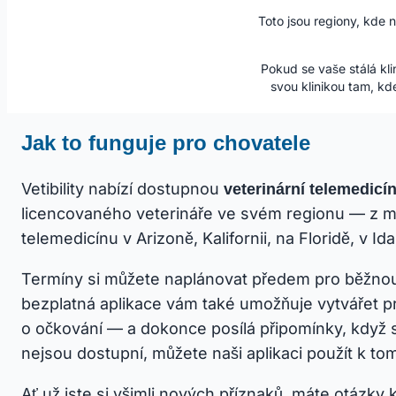
Toto jsou regiony, kde n
Pokud se vaše stálá kl
svou klinikou tam, kd
Jak to funguje pro chovatele
Vetibility nabízí dostupnou
veterinární telemedicí
licencovaného veterináře ve svém regionu — z mobil
telemedicínu v Arizoně, Kalifornii, na Floridě, v 
Termíny si můžete naplánovat předem pro běžnou 
bezplatná aplikace vám také umožňuje vytvářet pr
o očkování — a dokonce posílá připomínky, když se 
nejsou dostupní, můžete naši aplikaci použít k t
Ať už jste si všimli nových příznaků, máte otázky