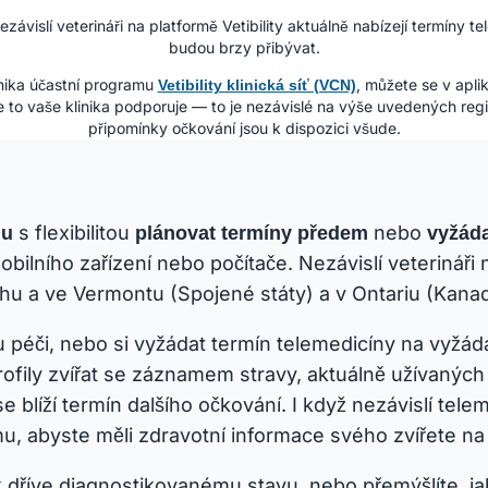
ezávislí veterináři na platformě Vetibility aktuálně nabízejí termíny te
budou brzy přibývat.
inika účastní programu
, můžete se v aplik
Vetibility klinická síť (VCN)
e to vaše klinika podporuje — to je nezávislé na výše uvedených regio
připomínky očkování jsou k dispozici všude.
s flexibilitou
nebo
nu
plánovat termíny předem
vyžáda
ního zařízení nebo počítače. Nezávislí veterináři na
Idahu a ve Vermontu (Spojené státy) a v Ontariu (Kana
péči, nebo si vyžádat termín telemedicíny na vyžád
ofily zvířat se záznamem stravy, aktuálně užívaných
blíží termín dalšího očkování. I když nezávislí tele
omu, abyste měli zdravotní informace svého zvířete 
 k dříve diagnostikovanému stavu, nebo přemýšlíte, j