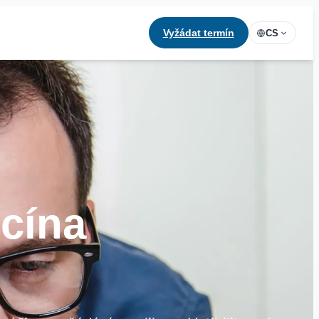
Vyžádat termín
CS
icína