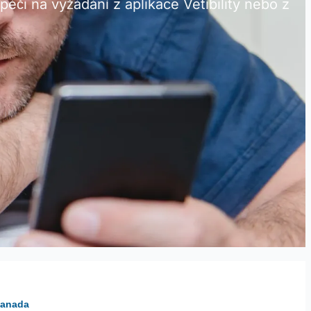
éči na vyžádání z aplikace Vetibility nebo z
Kanada