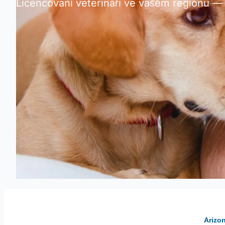
Licencovaní veterináři ve vašem regionu — n
Arizo