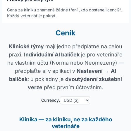
Cena za kliniku znamená žádné tření „kdo dostane licenci?“.
Každý veterinář je pokryt.
Ceník
Klinické týmy
mají jedno předplatné na celou
praxi.
Individuální AI balíček
je pro veterináře
na vlastním účtu (Norma nebo Neomezený) —
předplaťte si v aplikaci v
Nastavení
→
AI
balíček
; u pokladny je
dvoutýdenní zkušební
verze
před prvním účtováním.
Currency:
Klinika — za kliniku, ne za každého
veterináře