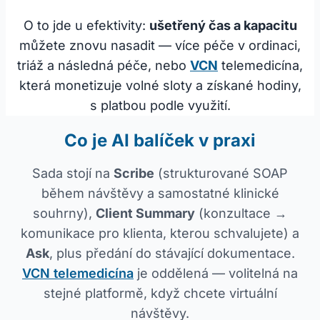
O to jde u efektivity:
ušetřený čas a kapacitu
můžete znovu nasadit — více péče v ordinaci,
triáž a následná péče, nebo
VCN
telemedicína,
která monetizuje volné sloty a získané hodiny,
s platbou podle využití.
Co je AI balíček v praxi
Sada stojí na
Scribe
(strukturované SOAP
během návštěvy a samostatné klinické
souhrny),
Client Summary
(konzultace →
komunikace pro klienta, kterou schvalujete) a
Ask
, plus předání do stávající dokumentace.
VCN telemedicína
je oddělená — volitelná na
stejné platformě, když chcete virtuální
návštěvy.