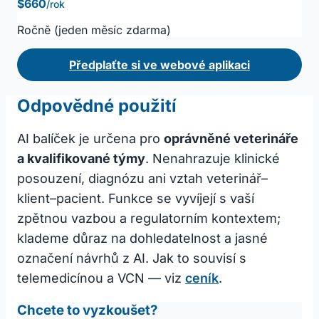
$660
/rok
Ročně (jeden měsíc zdarma)
Předplaťte si ve webové aplikaci
Odpovědné použití
AI balíček je určena pro
oprávněné veterináře
a kvalifikované týmy
. Nenahrazuje klinické
posouzení, diagnózu ani vztah veterinář–
klient–pacient. Funkce se vyvíjejí s vaší
zpětnou vazbou a regulatorním kontextem;
klademe důraz na dohledatelnost a jasné
označení návrhů z AI. Jak to souvisí s
telemedicínou a VCN — viz
ceník
.
Chcete to vyzkoušet?