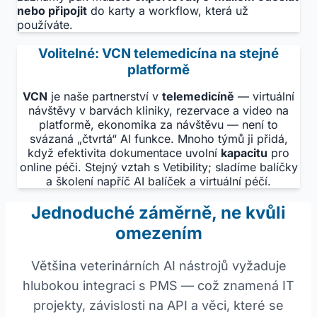
nebo připojit
do karty a workflow, která už
používáte.
Volitelné: VCN telemedicína na stejné
platformě
VCN
je naše partnerství v
telemedicíně
— virtuální
návštěvy v barvách kliniky, rezervace a video na
platformě, ekonomika za návštěvu — není to
svázaná „čtvrtá“ AI funkce. Mnoho týmů ji přidá,
když efektivita dokumentace uvolní
kapacitu
pro
online péči. Stejný vztah s Vetibility; sladíme balíčky
a školení napříč AI balíček a virtuální péčí.
Jednoduché záměrně, ne kvůli
omezením
Většina veterinárních AI nástrojů vyžaduje
hlubokou integraci s PMS — což znamená IT
projekty, závislosti na API a věci, které se