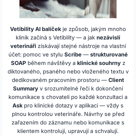
Vetibility AI balíček
je způsob, jakým mnoho
klinik začíná s Vetibility — a jak
nezávislí
veterináři
získávají stejné nástroje na vlastní
účet: pomoc ve stylu
Scribe
—
strukturované
SOAP
během návštěvy a
klinické souhrny
z
diktovaného, psaného nebo vloženého textu v
dedikovaném pracovním prostoru —
Client
Summary
v srozumitelné řeči k dokončení
komunikace s chovateli po každé konzultaci a
Ask
pro klinické dotazy v aplikaci — vždy s
plnou kontrolou veterináře. Návrhy se před
zařazením do záznamu nebo komunikace s
klientem kontrolují, upravují a schvalují.