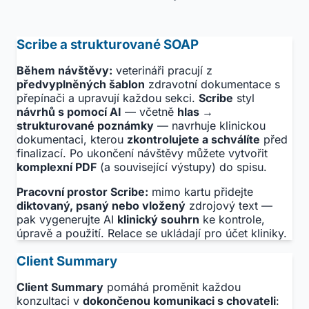
Scribe a strukturované SOAP
Během návštěvy:
veterináři pracují z
předvyplněných šablon
zdravotní dokumentace s
přepínači a upravují každou sekci.
Scribe
styl
návrhů s pomocí AI
— včetně
hlas →
strukturované poznámky
— navrhuje klinickou
dokumentaci, kterou
zkontrolujete a schválíte
před
finalizací. Po ukončení návštěvy můžete vytvořit
komplexní PDF
(a související výstupy) do spisu.
Pracovní prostor Scribe:
mimo kartu přidejte
diktovaný, psaný nebo vložený
zdrojový text —
pak vygenerujte AI
klinický souhrn
ke kontrole,
úpravě a použití. Relace se ukládají pro účet kliniky.
Client Summary
Client Summary
pomáhá proměnit každou
konzultaci v
dokončenou komunikaci s chovateli
: