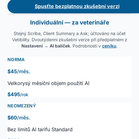
Spusťte bezplatnou zkušební verzi
Individuální — za veterináře
Stejný Scribe, Client Summary a Ask; účtováno na účet
Vetibility. Dvoutýdenní zkušební verze při předplatném z
Nastavení
→
AI balíček
. Podrobnosti v
ceníku
.
NORMA
$45
/měs.
Velkorysý měsíční objem použití AI
$495
/rok
NEOMEZENÝ
$60
/měs.
Bez limitů AI tarifu Standard