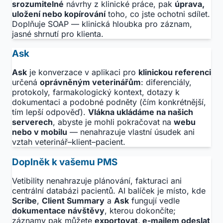
srozumitelné
návrhy z klinické práce, pak
úprava,
uložení nebo kopírování
toho, co jste ochotni sdílet.
Doplňuje SOAP — klinická hloubka pro záznam,
jasné shrnutí pro klienta.
Ask
Ask
je konverzace v aplikaci pro
klinickou referenci
určená
oprávněným veterinářům
: diferenciály,
protokoly, farmakologický kontext, dotazy k
dokumentaci a podobné podněty (čím konkrétnější,
tím lepší odpověď).
Vlákna ukládáme na našich
serverech
, abyste je mohli pokračovat na
webu
nebo v mobilu
— nenahrazuje vlastní úsudek ani
vztah veterinář–klient–pacient.
Doplněk k vašemu PMS
Vetibility nenahrazuje plánování, fakturaci ani
centrální databázi pacientů. AI balíček je místo, kde
Scribe
,
Client Summary
a
Ask
fungují vedle
dokumentace návštěvy
, kterou dokončíte;
záznamy pak můžete
exportovat, e-mailem odeslat