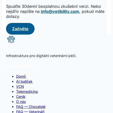
Spusťte 30denní bezplatnou zkušební verzi. Nebo
nejdřív napište na
info@vetibility.com
, pokud máte
dotazy.
Začněte
Infrastruktura pro digitální veterinární péči.
Rychlé odkazy
Domů
AI balíček
VCN
Telemedicína
Ceník
O nás
FAQ — Chovatelé
FAQ — Veterináři