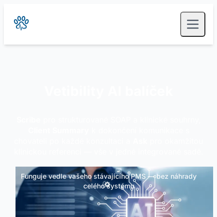
Vetibility AI balíček
Scribe
pro strukturované SOAP a klinické souhrny,
Client Summary
k dokončení komunikace s
chovateli po každé konzultaci a
Ask
pro okamžitou
klinickou referenci — vše v jedné integrované sadě.
Funguje vedle vašeho stávajícího PMS — bez náhrady
celého systému