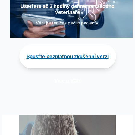
Ušetřete až 2 hodiny denně na každého
veterináře
Věnujte ten čas péči o pacienty.
Spusťte bezplatnou zkušební verzi
Více o VCN