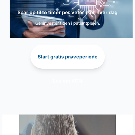
Spar op til to timer per veterinær hver dag
Geninvestér tiden i patientplejen.
Start gratis prøveperiode
Les om VCN