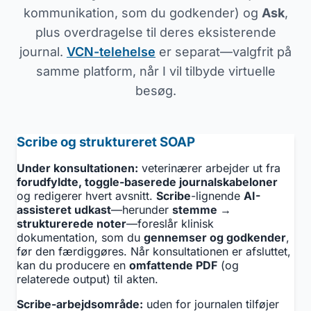
kommunikation, som du godkender) og
Ask
,
plus overdragelse til deres eksisterende
journal.
VCN-telehelse
er separat—valgfrit på
samme platform, når I vil tilbyde virtuelle
besøg.
Scribe og struktureret SOAP
Under konsultationen:
veterinærer arbejder ut fra
forudfyldte, toggle-baserede journalskabeloner
og redigerer hvert avsnitt.
Scribe
-lignende
AI-
assisteret udkast
—herunder
stemme →
strukturerede noter
—foreslår klinisk
dokumentation, som du
gennemser og godkender
,
før den færdiggøres. Når konsultationen er afsluttet,
kan du producere en
omfattende PDF
(og
relaterede output) til akten.
Scribe-arbejdsområde:
uden for journalen tilføjer