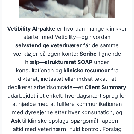
Vetibility AI-pakke
er hvordan mange klinikker
starter med Vetibility—og hvordan
selvstendige veterinærer
får de samme
værktøjer på egen konto:
Scribe
-lignende
hjælp—
struktureret SOAP
under
konsultationen og
kliniske resuméer
fra
dikteret, indtastet eller indsat tekst i et
dedikeret arbejdsområde—et
Client Summary
udarbejdet i et enkelt, hverdagsnært sprog for
at hjælpe med at fullføre kommunikationen
med dyreejerne etter hver konsultation, og
Ask
til kliniske opslags-spørgsmål i appen—
altid med veterinærn i fuld kontrol. Forslag