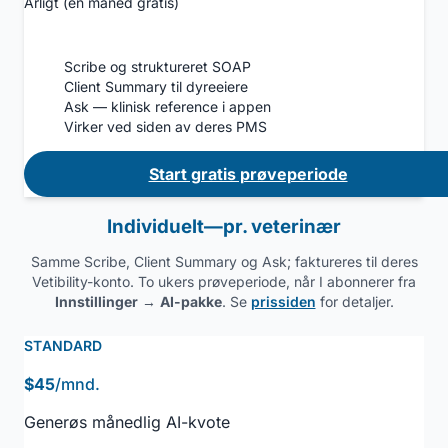
Årligt (én måned gratis)
Scribe og struktureret SOAP
Client Summary til dyreeiere
Ask — klinisk reference i appen
Virker ved siden av deres PMS
Start gratis prøveperiode
Individuelt—pr. veterinær
Samme Scribe, Client Summary og Ask; faktureres til deres
Vetibility-konto. To ukers prøveperiode, når I abonnerer fra
Innstillinger
→
AI-pakke
. Se
prissiden
for detaljer.
STANDARD
$45
/mnd.
Generøs månedlig AI-kvote