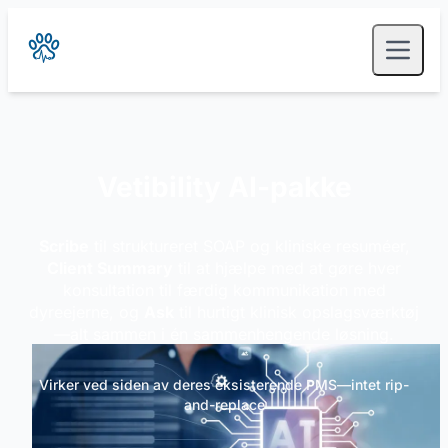
Vetibility AI-pakke
Scribe
til struktureret SOAP og kliniske resuméer,
Client Summary
til at hjælpe med at gøre hver
konsultation til færdig kommunikation med
dyreejerne, og
Ask
til hurtigt klinisk opslagsværktøj
—alt sammen i én sammenhengende løsning.
Virker ved siden av deres eksisterende PMS—intet rip-
and-replace