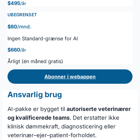
$495
/år
UBEGRENSET
$60
/mnd.
Ingen Standard-grænse for AI
$660
/år
Årligt (én måned gratis)
Abonner i webappen
Ansvarlig brug
AI-pakke er bygget til
autoriserte veterinærer
og kvalificerede teams
. Det erstatter ikke
klinisk dømmekraft, diagnosticering eller
veterinær–ejer–patient-forholdet.