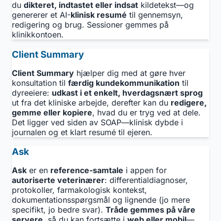
du
dikteret, indtastet eller indsat
kildetekst—og
genererer et AI-
klinisk resumé
til gennemsyn,
redigering og brug. Sessioner gemmes på
klinikkontoen.
Client Summary
Client Summary
hjælper dig med at gøre hver
konsultation til
færdig kundekommunikation
til
dyreeiere:
udkast i et enkelt, hverdagsnært sprog
ut fra det kliniske arbejde, derefter kan du
redigere,
gemme eller kopiere
, hvad du er tryg ved at dele.
Det ligger ved siden av SOAP—klinisk dybde i
journalen og et klart resumé til ejeren.
Ask
Ask
er en
reference-samtale
i appen for
autoriserte veterinærer
: differentialdiagnoser,
protokoller, farmakologisk kontekst,
dokumentationsspørgsmål og lignende (jo mere
specifikt, jo bedre svar).
Tråde gemmes på våre
servere
, så du kan fortsætte i
web eller mobil
—