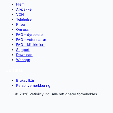
Hjem
AI-pakke
VCN
Telehelse
Priser
Om oss
FAQ – dyreeiere
FAQ – veterinærer
FAQ – klinikkeiere
Support
Download
Webapp
Juridisk
Bruksvilkår
Personvernerklæring
© 2026 Vetibility Inc. Alle rettigheter forbeholdes.