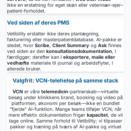
ikke en erstatning for eget skøn eller veterinær–ejer–
patient-forholdet.
Ved siden af deres PMS
Vetibility erstatter ikke deres planlægning,
fakturering eller masterpatientdatabase. AI-pakke er
stedet, hvor
Scribe
,
Client Summary
og
Ask
finnes
ved siden av den
konsultationsdokumentation
, I
færdiggør; derefter kan I
eksportere, maile eller
vedhæfte
materiale til journal og arbeidsflyter, I
allerede bruker.
Valgfrit: VCN-telehelse på samme stack
VCN
er våre
telemedicin
-partnerskab—virtuelle
besøg under klinikkens brand, booking og video på
platformen, økonomi per besøk—ikke en bundlet
”fjerde” AI-funktion. Mange teams tilføjer VCN, når
mere effektiv dokumentation frigør
kapacitet
, de vil
tage online. Samme forhold til Vetibility; vi tilpasser
pakker og træning på tværs af AI-pakke og virtuel