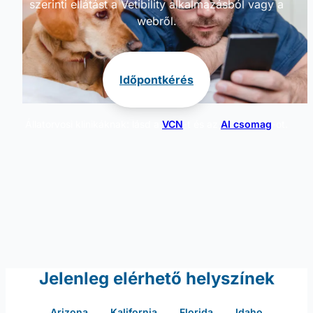
szerinti ellátást a Vetibility alkalmazásból vagy a
webről.
Időpontkérés
Állatorvosi klinikáknak: lásd a
VCN
-t és az
AI csomag
-ot.
Jelenleg elérhető helyszínek
Arizona
Kalifornia
Florida
Idaho