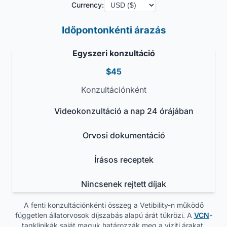
Currency:
Időpontonkénti árazás
Egyszeri konzultáció
$45
Konzultációnként
Videokonzultáció a nap 24 órájában
Orvosi dokumentáció
Írásos receptek
Nincsenek rejtett díjak
A fenti konzultációnkénti összeg a Vetibility-n működő
független állatorvosok díjszabás alapú árát tükrözi. A
VCN
-
tagklinikák saját maguk határozzák meg a viziti árakat.