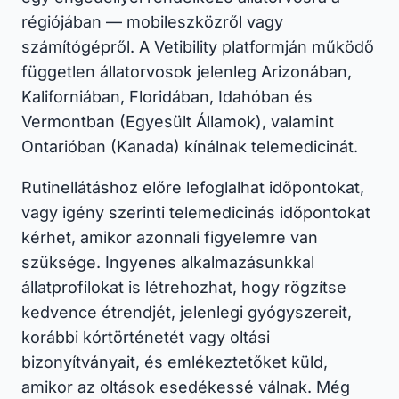
régiójában — mobileszközről vagy
számítógépről. A Vetibility platformján működő
független állatorvosok jelenleg Arizonában,
Kaliforniában, Floridában, Idahóban és
Vermontban (Egyesült Államok), valamint
Ontarióban (Kanada) kínálnak telemedicinát.
Rutinellátáshoz előre lefoglalhat időpontokat,
vagy igény szerinti telemedicinás időpontokat
kérhet, amikor azonnali figyelemre van
szüksége. Ingyenes alkalmazásunkkal
állatprofilokat is létrehozhat, hogy rögzítse
kedvence étrendjét, jelenlegi gyógyszereit,
korábbi kórtörténetét vagy oltási
bizonyítványait, és emlékeztetőket küld,
amikor az oltások esedékessé válnak. Még