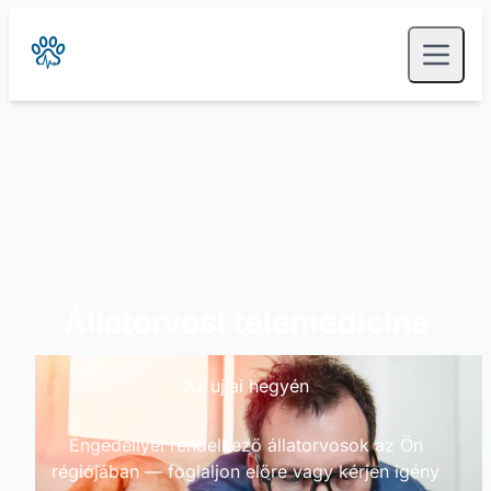
Állatorvosi telemedicina
Az ujjai hegyén
Engedéllyel rendelkező állatorvosok az Ön
régiójában — foglaljon előre vagy kérjen igény