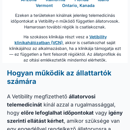
Vermont
Ontario, Kanada
Ezeken a területeken kínálnak jelenleg telemedicinás
időpontokat a Vetibility-n működő független állatorvosok.
Hamarosan további régiók is csatlakoznak.
Ha szokásos klinikája részt vesz a
Vetibility
klinikahálózatban (VCN)
, akkor is csatlakozhat saját
klinikájához az alkalmazásban, ha a klinikája támogatja ezt
— ez független a fent felsorolt régióktól. Az állatprofilok és
az oltási emlékeztetők mindenhol elérhetők.
Hogyan működik az állattartók
számára
A Vetibility megfizethető
állatorvosi
telemedicinát
kínál azzal a rugalmassággal,
hogy
előre lefoglalhat időpontokat
vagy
igény
szerinti ellátást kérhet
, amikor szüksége van
egy engedéllyel rendelkező állatorvosra a