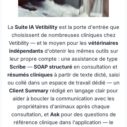
La
Suite IA Vetibility
est la porte d'entrée que
choisissent de nombreuses cliniques chez
Vetibility — et le moyen pour les
vétérinaires
indépendants
d'obtenir les mêmes outils sur
leur propre compte : une assistance de type
Scribe
—
SOAP structuré
en consultation et
résumés cliniques
à partir de texte dicté, saisi
ou collé dans un espace de travail dédié — un
Client Summary
rédigé en langage clair pour
aider à boucler la communication avec les
propriétaires d'animaux après chaque
consultation, et
Ask
pour des questions de
référence clinique dans l'application — le