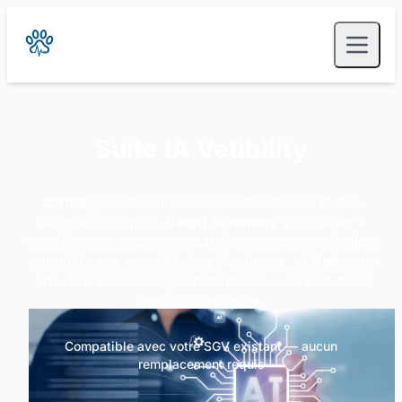
Suite IA Vetibility
Scribe
pour des notes SOAP structurées et des
résumés cliniques,
Client Summary
pour aider à
transformer chaque consultation en communication
complète aux propriétaires d'animaux, et
Ask
pour
une référence clinique instantanée — le tout dans
une suite intégrée.
Compatible avec votre SGV existant — aucun
remplacement requis