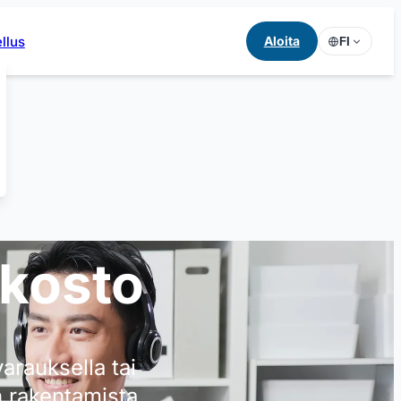
llus
Aloita
FI
rkosto
arauksella tai
n rakentamista