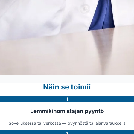
Näin se toimii
1
Lemmikinomistajan pyyntö
Sovelluksessa tai verkossa — pyynnöstä tai ajanvarauksella
2