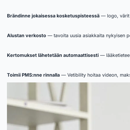
Brändinne jokaisessa kosketuspisteessä
— logo, värit
Alustan verkosto
— tavoita uusia asiakkaita nykyisen po
Kertomukset lähetetään automaattisesti
— lääketieteel
Toimii PMS:nne rinnalla
— Vetibility hoitaa videon, mak