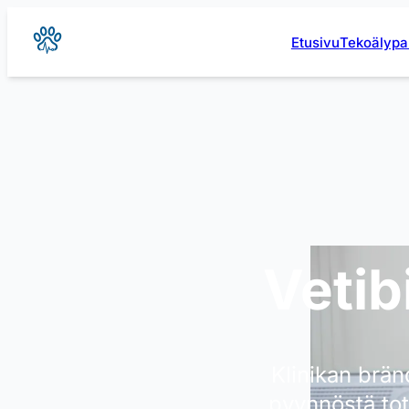
Etusivu
Tekoälypak
Vetib
Klinikan brän
pyynnöstä tot