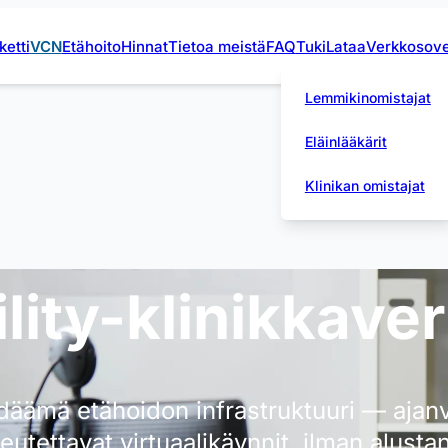
etti
VCN
Etähoito
Hinnat
Tietoa meistä
FAQ
Tuki
Lataa
Verkkosove
Lemmikinomistajat
Eläinlääkärit
Klinikan omistajat
ility-klinikkave
däämä etähoidon infrastruktuuri — ajanv
eutettavat virtuaalikäynnit, ilman alusta