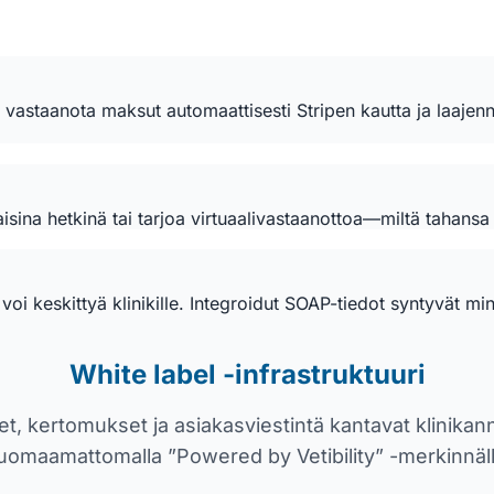
, vastaanota maksut automaattisesti Stripen kautta ja laajenn
isina hetkinä tai tarjoa virtuaalivastaanottoa—miltä tahansa 
ne voi keskittyä klinikille. Integroidut SOAP-tiedot syntyvät 
White label -infrastruktuuri
t, kertomukset ja asiakasviestintä kantavat klinika
uomaamattomalla ”Powered by Vetibility” -merkinnäll