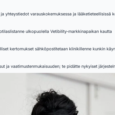
 ja yhteystiedot varauskokemuksessa ja lääketieteellisissä 
tilaslistanne ulkopuolella Vetibility-markkinapaikan kautta
liset kertomukset sähköpostitetaan klinikillenne kunkin käyn
sut ja vaatimustenmukaisuuden; te pidätte nykyiset järjeste