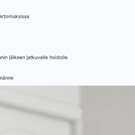
kertomuksissa
nin jälkeen jatkuvalle hoidolle
lmänne