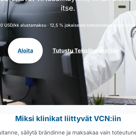
itse.
0 USD/kk alustamaksu · 12,5 % jokaisesta toteutuneesta käynnistä
Aloita
Tutustu Tekoälypakettiin
Miksi klinikat liittyvät VCN:iin
itanne, säilytä brändinne ja maksakaa vain toteutun