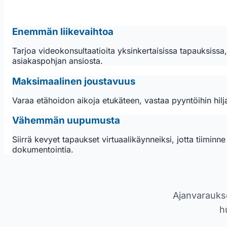
Enemmän liikevaihtoa
Tarjoa videokonsultaatioita yksinkertaisissa tapauksissa
asiakaspohjan ansiosta.
Maksimaalinen joustavuus
Varaa etähoidon aikoja etukäteen, vastaa pyyntöihin hilja
Vähemmän uupumusta
Siirrä kevyet tapaukset virtuaalikäynneiksi, jotta tiimin
dokumentointia.
Ajanvaraukse
h