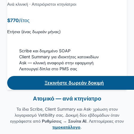
Ανά κλινική · Απεριόριστοι κτηνίατροι
$770
/έτος
Ετήσια (ένας δωρεάν μήνας)
Scribe και δομημένο SOAP
Client Summary για ιδιοκτήτες κατοικιδίων
Ask — κλινική αναφορά στην εφαρμογή
Λειτουργεί δίπλα στο PMS σας
Ξεκινήστε δωρεάν δοκιμή
Ατομικό — ανά κτηνίατρο
Τα ίδια Scribe, Client Summary και Ask· χρέωση στον
λογαριασμό Vetibility σας. Δοκιμή δύο εβδομάδων όταν
εγγράφεστε από
Ρυθμίσεις
→
Σουίτα AI
. Λεπτομέρειες στον
τιμοκατάλογο
.