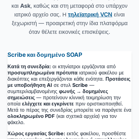
και
Ask
, καθώς και στη μεταφορά στο υπάρχον
ιατρικό αρχείο σας. Η
τηλεϊατρική VCN
είναι
ξεχωριστή — προαιρετική στην ίδια πλατφόρμα
όταν θέλετε εικονικές επισκέψεις.
Scribe και δομημένο SOAP
Κατά τη συνεδρία:
οι κτηνίατροι εργάζονται από
προσυμπληρωμένα πρότυπα
ιατρικού φακέλου με
διακόπτες και επεξεργάζονται κάθε ενότητα.
Προτάσεις
με υποβοήθηση AI
σε στυλ
Scribe
—
συμπεριλαμβανομένης
φωνής → δομημένες
σημειώσεις
— προτείνουν κλινική τεκμηρίωση την
οποία
ελέγχετε και εγκρίνετε
πριν οριστικοποιηθεί.
Μετά το πέρας της συνεδρίας μπορείτε να παράγετε ένα
ολοκληρωμένο PDF
(και σχετικά αρχεία) για τον
φάκελο.
Χώρος εργασίας Scribe:
εκτός φακέλου, προσθέστε