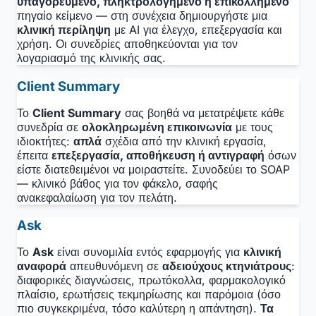
υπαγορευμένο, πληκτρολογημένο ή επικολλημένο
πηγαίο κείμενο — στη συνέχεια δημιουργήστε μια
κλινική περίληψη
με AI για έλεγχο, επεξεργασία και
χρήση. Οι συνεδρίες αποθηκεύονται για τον
λογαριασμό της κλινικής σας.
Client Summary
Το
Client Summary
σας βοηθά να μετατρέψετε κάθε
συνεδρία σε
ολοκληρωμένη επικοινωνία
με τους
ιδιοκτήτες:
απλά
σχέδια από την κλινική εργασία,
έπειτα
επεξεργασία, αποθήκευση ή αντιγραφή
όσων
είστε διατεθειμένοι να μοιραστείτε. Συνοδεύει το SOAP
— κλινικό βάθος για τον φάκελο, σαφής
ανακεφαλαίωση για τον πελάτη.
Ask
Το
Ask
είναι συνομιλία εντός εφαρμογής για
κλινική
αναφορά
απευθυνόμενη σε
αδειούχους κτηνιάτρους
:
διαφορικές διαγνώσεις, πρωτόκολλα, φαρμακολογικό
πλαίσιο, ερωτήσεις τεκμηρίωσης και παρόμοια (όσο
πιο συγκεκριμένα, τόσο καλύτερη η απάντηση).
Τα