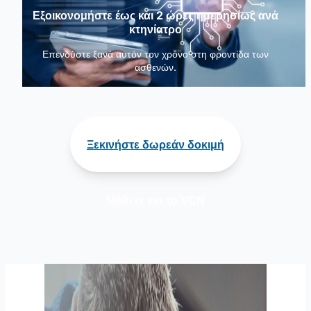
Εξοικονομήστε έως και 2 ώρες ημερησίως ανά
κτηνίατρο
Επενδύστε ξανά αυτόν τον χρόνο στη φροντίδα των
ασθενών.
Ξεκινήστε δωρεάν δοκιμή
Μάθετε για το VCN