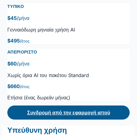
ΤΥΠΙΚΌ
$45
/μήνα
Γενναιόδωρη μηνιαία χρήση AI
$495
/έτος
ΑΠΕΡΙΌΡΙΣΤΟ
$60
/μήνα
Χωρίς όρια AI του πακέτου Standard
$660
/έτος
Ετήσια (ένας δωρεάν μήνας)
Συνδρομή από την εφαρμογή ιστού
Υπεύθυνη χρήση