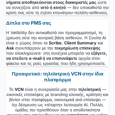
νήματα αποθηκεύονται στους διακομιστές μας
ώστε
να συνεχίζετε από
ιστό ή κινητό
— δεν υποκαθιστά την
κρίση σας ούτε τη σχέση κτηνιάτρου–πελάτη–ασθενούς.
Δίπλα στο PMS σας
Η Vetibility δεν αντικαθιστά τον προγραμματισμό, τη
χρέωση ούτε την κεντρική βάση ασθενών. Η Σουίτα AI
είναι ο χώρος όπου τα
Scribe
,
Client Summary
και
Ask
συνυπάρχουν με την
τεκμηρίωση επίσκεψης
που ολοκληρώνετε· στη συνέχεια μπορείτε να
εξάγετε,
να στείλετε e-mail ή να επισυνάψετε
αρχεία στον
φάκελο και τις ροές εργασίας που ήδη χρησιμοποιείτε.
Προαιρετικό: τηλεϊατρική VCN στην ίδια
πλατφόρμα
Το
VCN
είναι η συνεργασία μας στην
τηλεϊατρική
—
εικονικές επισκέψεις με branding κλινικής, κράτηση και
βίντεο στην πλατφόρμα, οικονομικά ανά επίσκεψη —
όχι δέσμευση ως «τέταρτη» λειτουργία AI. Πολλές
ομάδες την προσθέτουν όταν η αποδοτικότητα
τεκμηρίωσης απελευθερώνει
χωρητικότητα
για online