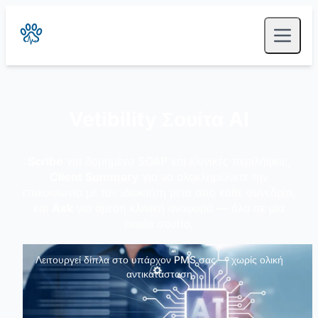
Vetibility Σουίτα AI
Scribe
για δομημένο SOAP και κλινικές περιλήψεις,
Client Summary
για να ολοκληρώνετε την
επικοινωνία με τον ιδιοκτήτη μετά από κάθε συνεδρία,
και
Ask
για άμεση κλινική αναφορά — όλα σε μία
ενιαία σουίτα.
Λειτουργεί δίπλα στο υπάρχον PMS σας — χωρίς ολική
αντικατάσταση