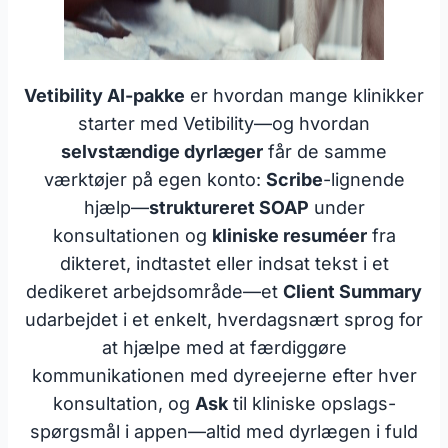
Vetibility AI-pakke
er hvordan mange klinikker
starter med Vetibility—og hvordan
selvstændige dyrlæger
får de samme
værktøjer på egen konto:
Scribe
-lignende
hjælp—
struktureret SOAP
under
konsultationen og
kliniske resuméer
fra
dikteret, indtastet eller indsat tekst i et
dedikeret arbejdsområde—et
Client Summary
udarbejdet i et enkelt, hverdagsnært sprog for
at hjælpe med at færdiggøre
kommunikationen med dyreejerne efter hver
konsultation, og
Ask
til kliniske opslags-
spørgsmål i appen—altid med dyrlægen i fuld