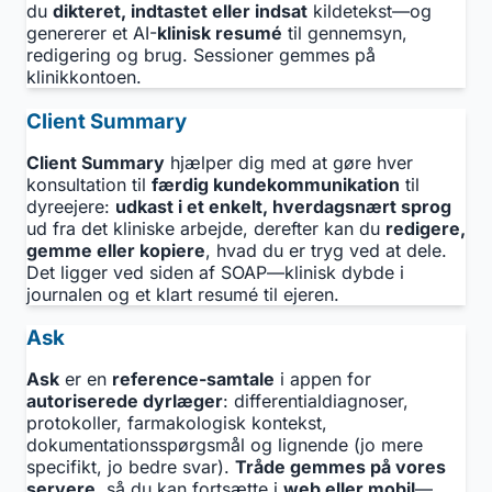
du
dikteret, indtastet eller indsat
kildetekst—og
genererer et AI-
klinisk resumé
til gennemsyn,
redigering og brug. Sessioner gemmes på
klinikkontoen.
Client Summary
Client Summary
hjælper dig med at gøre hver
konsultation til
færdig kundekommunikation
til
dyreejere:
udkast i et enkelt, hverdagsnært sprog
ud fra det kliniske arbejde, derefter kan du
redigere,
gemme eller kopiere
, hvad du er tryg ved at dele.
Det ligger ved siden af SOAP—klinisk dybde i
journalen og et klart resumé til ejeren.
Ask
Ask
er en
reference-samtale
i appen for
autoriserede dyrlæger
: differentialdiagnoser,
protokoller, farmakologisk kontekst,
dokumentationsspørgsmål og lignende (jo mere
specifikt, jo bedre svar).
Tråde gemmes på vores
servere
, så du kan fortsætte i
web eller mobil
—