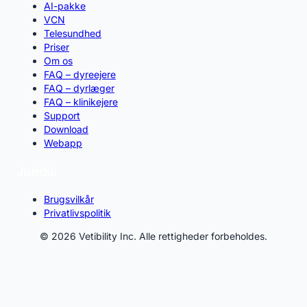
AI-pakke
VCN
Telesundhed
Priser
Om os
FAQ – dyreejere
FAQ – dyrlæger
FAQ – klinikejere
Support
Download
Webapp
Juridik
Brugsvilkår
Privatlivspolitik
© 2026 Vetibility Inc. Alle rettigheder forbeholdes.