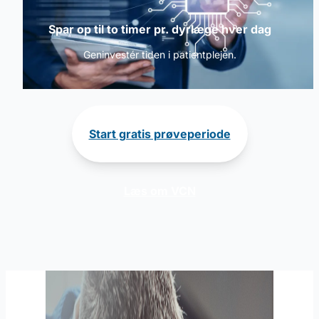
Spar op til to timer pr. dyrlæge hver dag
Geninvestér tiden i patientplejen.
Start gratis prøveperiode
Læs om VCN