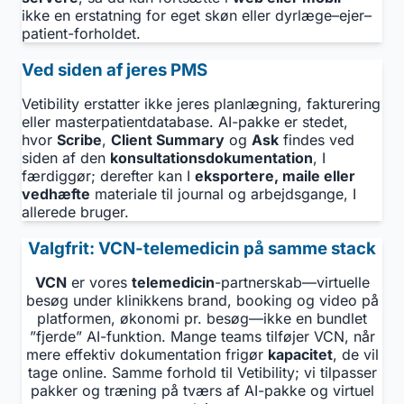
ikke en erstatning for eget skøn eller dyrlæge–ejer–
patient-forholdet.
Ved siden af jeres PMS
Vetibility erstatter ikke jeres planlægning, fakturering
eller masterpatientdatabase. AI-pakke er stedet,
hvor
Scribe
,
Client Summary
og
Ask
findes ved
siden af den
konsultationsdokumentation
, I
færdiggør; derefter kan I
eksportere, maile eller
vedhæfte
materiale til journal og arbejdsgange, I
allerede bruger.
Valgfrit: VCN-telemedicin på samme stack
VCN
er vores
telemedicin
-partnerskab—virtuelle
besøg under klinikkens brand, booking og video på
platformen, økonomi pr. besøg—ikke en bundlet
”fjerde” AI-funktion. Mange teams tilføjer VCN, når
mere effektiv dokumentation frigør
kapacitet
, de vil
tage online. Samme forhold til Vetibility; vi tilpasser
pakker og træning på tværs af AI-pakke og virtuel