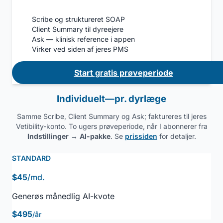
Scribe og struktureret SOAP
Client Summary til dyreejere
Ask — klinisk reference i appen
Virker ved siden af jeres PMS
Start gratis prøveperiode
Individuelt—pr. dyrlæge
Samme Scribe, Client Summary og Ask; faktureres til jeres
Vetibility-konto. To ugers prøveperiode, når I abonnerer fra
Indstillinger
→
AI-pakke
. Se
prissiden
for detaljer.
STANDARD
$45
/md.
Generøs månedlig AI-kvote
$495
/år