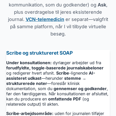
kommunikation, som du godkender) og
Ask
,
plus overdragelse til jeres eksisterende
journal.
VCN-telemedicin
er separat—valgfrit
på samme platform, når I vil tilbyde virtuelle
besøg.
Scribe og struktureret SOAP
Under konsultationen:
dyrlæger arbejder ud fra
forudfyldte, toggle-baserede journalskabeloner
og redigerer hvert afsnit.
Scribe
-lignende
AI-
assisteret udkast
—herunder
stemme →
strukturerede noter
—foreslår klinisk
dokumentation, som du
gennemser og godkender
,
før den færdiggøres. Når konsultationen er afsluttet,
kan du producere en
omfattende PDF
(og
relaterede output) til akten.
Scribe-arbejdsområde:
uden for journalen tilføjer