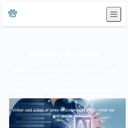
Vetibility AI-pakke
Scribe
til struktureret SOAP og kliniske resuméer,
Client Summary
til at hjælpe med at gøre hver
konsultation til færdig kommunikation med
dyreejerne, og
Ask
til hurtigt klinisk opslagsværktøj
—alt sammen i én sammenhængende løsning.
Virker ved siden af jeres eksisterende PMS—intet rip-
and-replace