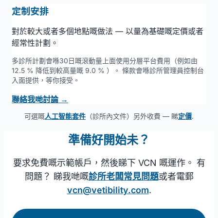
定制安排
對於較大或者多個地點嘅做法 — 以量為基礎嘅定價或者
經常性計劃。
多診所計劃會喺30日嘅滾動量上面使用分層平台費用（例如由
12.5 % 降低到較高量嘅 9.0 % ）。 條款會喺診所管理員控制台
入面提供，等你接受。
聯絡我哋討論 →
可選嘅
人工智能套件
（診所內文件）另外收費 — 睇
定價
.
準備好開始未？
要求免費嘅示範帳戶，然後睇下 VCN 嘅運作。 有
問題？ 睇我哋嘅
診所老闆常見問題
或者電郵
vcn@vetibility.com
.