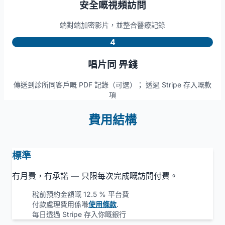
安全嘅視頻訪問
端對端加密影片，並整合醫療記錄
4
唱片同 畀錢
傳送到診所同客戶嘅 PDF 記錄（可選）； 透過 Stripe 存入嘅款
項
費用結構
標準
冇月費，冇承諾 — 只限每次完成嘅訪問付費。
稅前預約金額嘅 12.5 % 平台費
付款處理費用係喺
使用條款
.
每日透過 Stripe 存入你嘅銀行