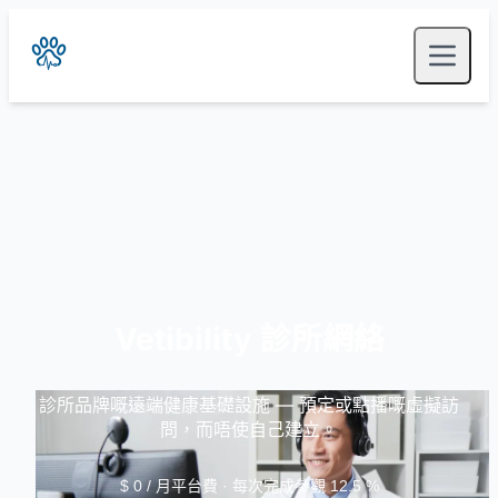
Vetibility 診所網絡
診所品牌嘅遠端健康基礎設施 — 預定或點播嘅虛擬訪
問，而唔使自己建立。
$ 0 / 月平台費 · 每次完成參觀 12.5 %