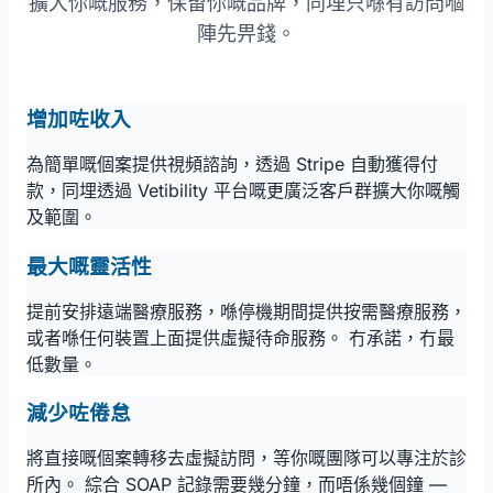
擴大你嘅服務，保留你嘅品牌，同埋只喺有訪問嗰
陣先畀錢。
增加咗收入
為簡單嘅個案提供視頻諮詢，透過 Stripe 自動獲得付
款，同埋透過 Vetibility 平台嘅更廣泛客戶群擴大你嘅觸
及範圍。
最大嘅靈活性
提前安排遠端醫療服務，喺停機期間提供按需醫療服務，
或者喺任何裝置上面提供虛擬待命服務。 冇承諾，冇最
低數量。
減少咗倦怠
將直接嘅個案轉移去虛擬訪問，等你嘅團隊可以專注於診
所內。 綜合 SOAP 記錄需要幾分鐘，而唔係幾個鐘 —