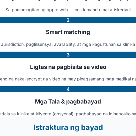
Sa pamamagitan ng app o web — on-demand o naka-iskedyul
2
Smart matching
Jurisdiction, paglilisensya, availability, at mga kagustuhan sa klinika
3
Ligtas na pagbisita sa video
-end na naka-encrypt na video na may pinagsamang mga medikal na
4
Mga Tala & pagbabayad
dala sa klinika at kliyente (opsyonal); pagbabayad na idineposito 
Istraktura ng bayad