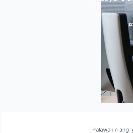
$0
Palawakin ang i