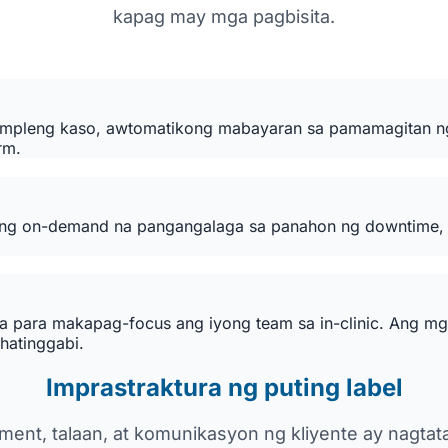
kapag may mga pagbisita.
impleng kaso, awtomatikong mabayaran sa pamamagitan ng 
rm.
ng on-demand na pangangalaga sa panahon ng downtime, o
sita para makapag-focus ang iyong team sa in-clinic. Ang
 hatinggabi.
Imprastraktura ng puting label
ent, talaan, at komunikasyon ng kliyente ay nagtat