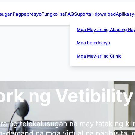
usugan
Pagpepresyo
Tungkol sa
FAQ
Suporta
I-download
Aplikas
Mga May-ari ng Alagang Ha
Mga beterinaryo
Mga May-ari ng Clinic
k ng Vetibility
ra ng telekalusugan na may tatak ng kl
n-demand na mga virtual na pagbisita, n