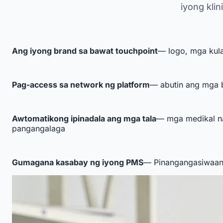
iyong klin
Ang iyong brand sa bawat touchpoint
— logo, mga kula
Pag-access sa network ng platform
— abutin ang mga b
Awtomatikong ipinadala ang mga tala
— mga medikal na
pangangalaga
Gumagana kasabay ng iyong PMS
— Pinangangasiwaan n