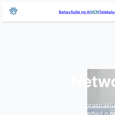
Bahay
Suite ng AI
VCN
Telekal
Networ
Imprastraktu
iskedyul o o