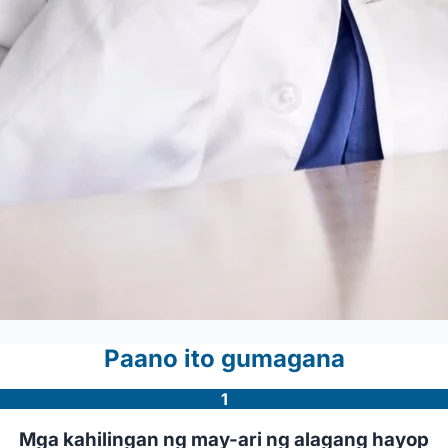
Paano ito gumagana
1
Mga kahilingan ng may-ari ng alagang hayop