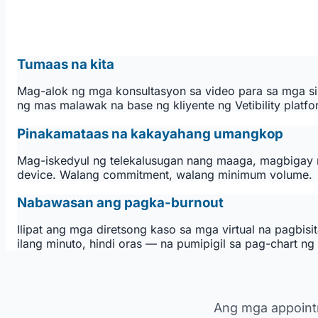
Tumaas na kita
Mag-alok ng mga konsultasyon sa video para sa mga s
ng mas malawak na base ng kliyente ng Vetibility platfo
Pinakamataas na kakayahang umangkop
Mag-iskedyul ng telekalusugan nang maaga, magbigay 
device. Walang commitment, walang minimum volume.
Nabawasan ang pagka-burnout
Ilipat ang mga diretsong kaso sa mga virtual na pagbi
ilang minuto, hindi oras — na pumipigil sa pag-chart ng
Ang mga appointm