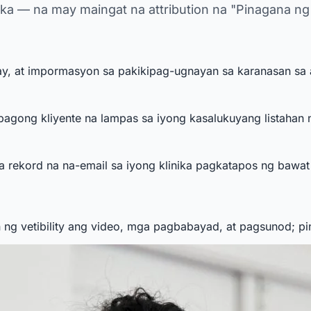
ika — na may maingat na attribution na "Pinagana ng V
y, at impormasyon sa pakikipag-ugnayan sa karanasan sa 
agong kliyente na lampas sa iyong kasalukuyang listahan 
 rekord na na-email sa iyong klinika pagkatapos ng bawat 
g vetibility ang video, mga pagbabayad, at pagsunod; pin