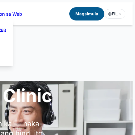
yon sa Web
Magsimula
FIL
yop
 Clinic
inika — naka-
ang hindi ito