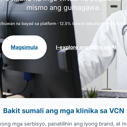
mismo ang gumagawa.
/buwan na bayad sa platform · 12.5% ​​bawat nakumpletong pagbis
Magsimula
I-explore ang Suite ng AI
Bakit sumali ang mga klinika sa VCN
yong mga serbisyo, panatilihin ang iyong brand, at