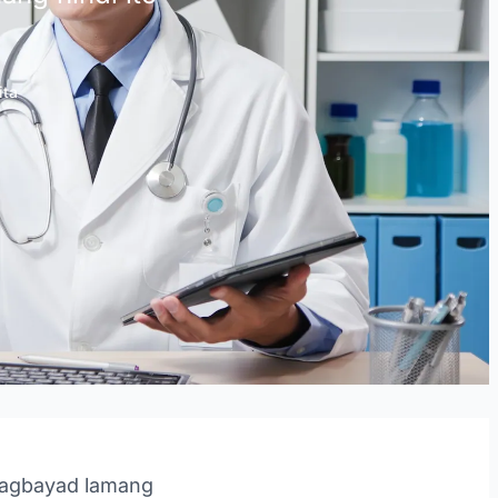
ita
 magbayad lamang