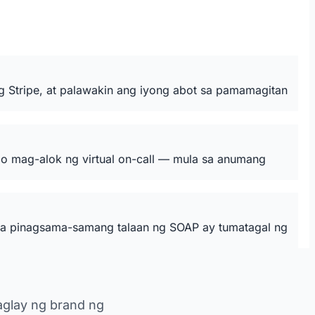
Stripe, at palawakin ang iyong abot sa pamamagitan
 mag-alok ng virtual on-call — mula sa anumang
 mga pinagsama-samang talaan ng SOAP ay tumatagal ng
aglay ng brand ng